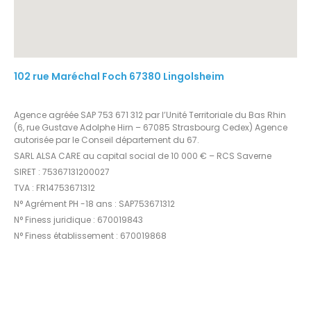
102 rue Maréchal Foch 67380 Lingolsheim
Agence agréée SAP 753 671 312 par l’Unité Territoriale du Bas Rhin
(6, rue Gustave Adolphe Hirn – 67085 Strasbourg Cedex) Agence
autorisée par le Conseil département du 67.
SARL ALSA CARE au capital social de 10 000 € – RCS Saverne
SIRET : 75367131200027
TVA : FR14753671312
N° Agrément PH -18 ans : SAP753671312
N° Finess juridique : 670019843
N° Finess établissement : 670019868