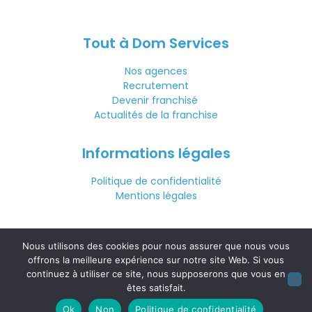
Tout à Dom Services
Nos agences
Recrutement
Devenir franchisé
Actualités de la franchise
Informations légales
Politique de confidentialité
Mentions légales
Nous contacter
Nous utilisons des cookies pour nous assurer que nous vous
03 88 26 74 99
offrons la meilleure expérience sur notre site Web. Si vous
continuez à utiliser ce site, nous supposerons que vous en
êtes satisfait.
(prix d’un appel local)
Ok
Non
Politique de confidentialité