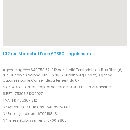
102 rue Maréchal Foch 67380 Lingolsheim
Agence agréée SAP 753 671 312 par l’Unité Territoriale du Bas Rhin (6,
rue Gustave Adolphe Hirn – 67085 Strasbourg Cedex) Agence
autorisée par le Conseil département du 67.
SARL ALSA CARE au capital social de 10 000 € – RCS Saverne
SIRET : 75367131200027
TVA : FR14753671312
N° Agrément PH -18 ans : SAP753671312
N° Finess juridique : 670019843
N° Finess établissement : 670019868