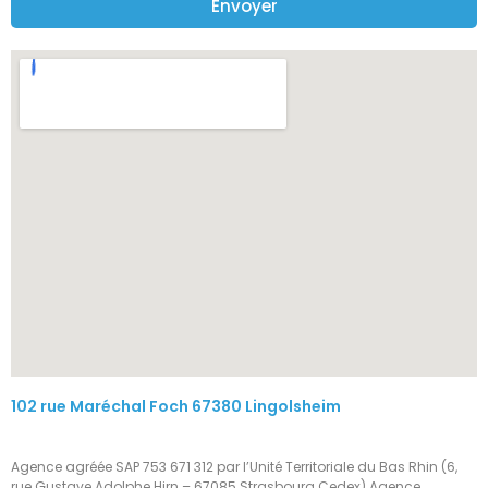
Envoyer
102 rue Maréchal Foch 67380 Lingolsheim
Agence agréée SAP 753 671 312 par l’Unité Territoriale du Bas Rhin (6,
rue Gustave Adolphe Hirn – 67085 Strasbourg Cedex) Agence