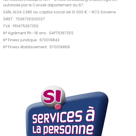
autorisée par le Conseil département du 67.
SARL ALSA CARE au capital social de 10 000 € – RCS Saverne
SIRET : 75367131200027
TVA : FR14753671312
N° Agrément PH -18 ans : SAP753671312
N° Finess juridique : 670019843
N° Finess établissement : 670019868