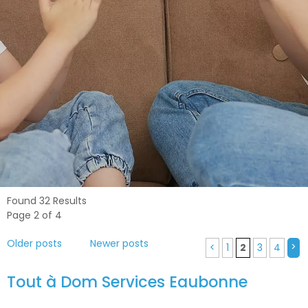
Found 32 Results
Page 2 of 4
Older posts
Newer posts
>
<
1
2
3
4
Tout à Dom Services Eaubonne