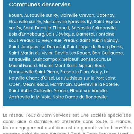
Communes desservies
Rouen, Auzouville sur Ry, Blainville Crevon, Catenay,
Grainville sur Ry, Martainville Epreville, Ry, Saint Aignan
sur Ry, Saint Denis le Thiboult, Servaville Salmonville,
Bois d'Ennebourg, Bois L'évêque, Darnetal, Fontaine
sous Préaux, La Vieux Rue, Préaux, Saint Aubin Epinay,
Saint Jacques sur Darnetal, Saint Léger du Bourg Denis,
Saint Martin du Vivier, Deville Les Rouen, Bois Guillaume,
Isneauville, Quincampoix, Belbeuf, Bonsecours, Le
Mesnil Esnard, Bihorel, Mont Saint Aignan, Boos,
Franqueville Saint Pierre, Fresne le Plan, Gouy, La
Neuville Chant d'Oisel, Les Authieux sur le Port Saint
Ouen, Mesnil Raoul, Montmain, Quévreville la Poterie,
Saint Aubin Celloville, Ymare, Elbeuf sur Andelle,
Amfreville la Mi Voie, Notre Dame de Bondeville.
Le réseau
Tout à Dom Services
est une société spécialisée
dans l
‘aide à domicile
et présente dans toute la France.
Notre engagement quotidien est de garantir votre bien-être
comme celui de nos équipes !
Tout à Dom Services
Mont-