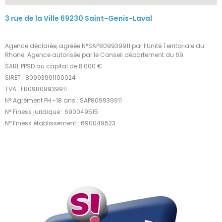
3 rue de la Ville 69230 Saint-Genis-Laval
Agence déclarée, agréée N°SAP809939911 par l’Unité Territoriale du
Rhone. Agence autorisée par le Conseil département du 69.
SARL PPSD au capital de 8 000 €
SIRET : 80993991100024
TVA : FR09809939911
N° Agrément PH -18 ans : SAP809939911
N° Finess juridique : 690049515
N° Finess établissement : 690049523