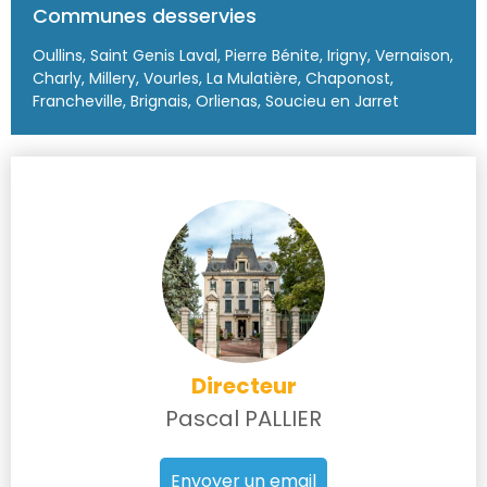
Communes desservies
Oullins, Saint Genis Laval, Pierre Bénite, Irigny, Vernaison,
Charly, Millery, Vourles, La Mulatière, Chaponost,
Francheville, Brignais, Orlienas, Soucieu en Jarret
Directeur
Pascal PALLIER
Envoyer un email