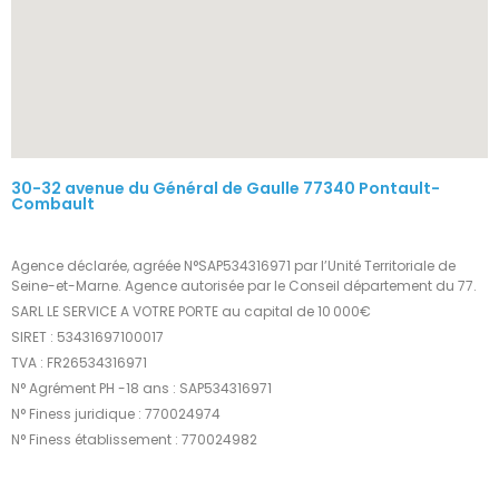
30-32 avenue du Général de Gaulle 77340 Pontault-
Combault
Agence déclarée, agréée N°SAP534316971 par l’Unité Territoriale de
Seine-et-Marne. Agence autorisée par le Conseil département du 77.
SARL LE SERVICE A VOTRE PORTE au capital de 10 000€
SIRET : 53431697100017
TVA : FR26534316971
N° Agrément PH -18 ans : SAP534316971
N° Finess juridique : 770024974
N° Finess établissement : 770024982