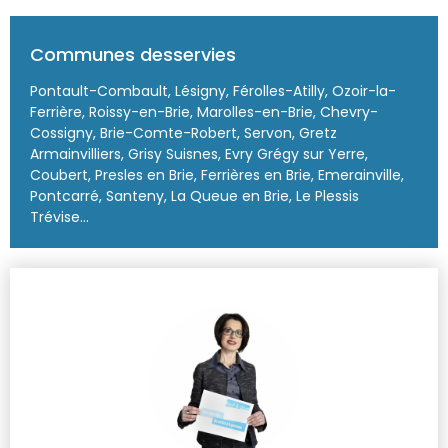
Communes desservies
Pontault-Combault, Lésigny, Férolles-Atilly, Ozoir-la-
Ferrière, Roissy-en-Brie, Marolles-en-Brie, Chevry-
Cossigny, Brie-Comte-Robert, Servon, Gretz
Armainvilliers, Grisy Suisnes, Evry Grégy sur Yerre,
Coubert, Presles en Brie, Ferrières en Brie, Emerainville,
Pontcarré, Santeny, La Queue en Brie, Le Plessis
Trévise...