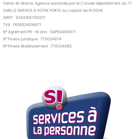
Seine-et-Marne. Agence autorisée par le Conseil département du 77.
SARL LE SERVICE A VOTRE PORTE au capital de 10 000€
SIRET : 53431697100017
TVA : FR26534316971
N° Agrément PH -18 ans : SAP534316971
N° Finess juridique : 770024974
N° Finess établissement : 770024982