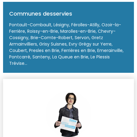
Communes desservies
Pontault-Combault, Lésigny, Férolles-Atilly, Ozoir-la-
Ferrière, Roissy-en-Brie, Marolles-en-Brie, Chevry-
Cossigny, Brie-Comte-Robert, Servon, Gretz
Armainvilliers, Grisy Suisnes, Evry Grégy sur Yerre,
Coubert, Presles en Brie, Ferrières en Brie, Emerainville,
Pontcarré, Santeny, La Queue en Brie, Le Plessis
Trévise...