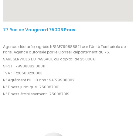
77 Rue de Vaugirard 75006 Paris
Agence déclarée, agréée N°SAP799888821 par l’Unité Territoriale de
Paris. Agence autorisée par le Conseil département du 75.
SARL SERVICES DU PASSAGE au capital de 25 000€
SIRET : 79988882100011
TVA : FR28508220803
N° Agrément PH -18 ans : SAP799888821
N° Finess juridique : 750067001
N° Finess établissement : 750067019