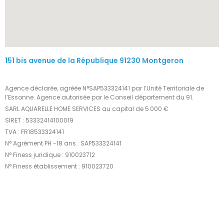
151 bis avenue de la République 91230 Montgeron
Agence déclarée, agréée N°SAP533324141 par l’Unité Territoriale de
l’Essonne. Agence autorisée par le Conseil département du 91.
SARL AQUARELLE HOME SERVICES au capital de 5 000 €
SIRET : 53332414100019
TVA : FR18533324141
N° Agrément PH -18 ans : SAP533324141
N° Finess juridique : 910023712
N° Finess établissement : 910023720