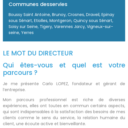
Communes desservies
Boussy Saint Antoine, Brunoy, Crosnes, Draveil, Epinay
sous Sénart, Etiolles, Montgeron, Quincy sous Sénart,
Soisy sur Seine, Tigery, Varennes Jarcy, Vigneux-sur-
seine, Yerres
LE MOT DU DIRECTEUR
Qui êtes-vous et quel est votre
parcours ?
Je me présente Carlo LOPEZ, fondateur et gérant de
l’entreprise.
Mon parcours professionnel est riche de diverses
expériences, elles ont toutes en commun certains aspects,
qui sont indispensables à la satisfaction des besoins de mes
clients comme le sens du service, la relation humaine du
client, une écoute active et bienveillante.