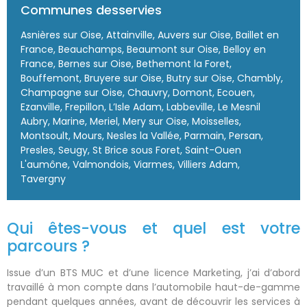
Communes desservies
Asnières sur Oise, Attainville, Auvers sur Oise, Baillet en
France, Beauchamps, Beaumont sur Oise, Belloy en
France, Bernes sur Oise, Bethemont la Foret,
Bouffemont, Bruyere sur Oise, Butry sur Oise, Chambly,
Champagne sur Oise, Chauvry, Domont, Ecouen,
Ezanville, Frepillon, L’Isle Adam, Labbeville, Le Mesnil
Aubry, Marine, Meriel, Mery sur Oise, Moisselles,
Montsoult, Mours, Nesles la Vallée, Parmain, Persan,
Presles, Seugy, St Brice sous Foret, Saint-Ouen
L'aumône, Valmondois, Viarmes, Villiers Adam,
Tavergny
Qui êtes-vous et quel est votre
parcours ?
Issue d’un BTS MUC et d’une licence Marketing, j’ai d’abord
travaillé à mon compte dans l’automobile haut-de-gamme
pendant quelques années, avant de découvrir les services à