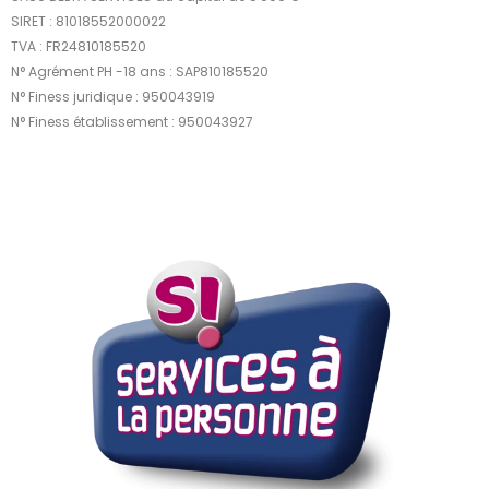
SIRET : 81018552000022
TVA : FR24810185520
N° Agrément PH -18 ans : SAP810185520
N° Finess juridique : 950043919
N° Finess établissement : 950043927