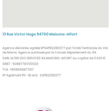
13 Rue Victor Hugo 94700 Maisons-Alfort
Agence déclarée, agréée N°SAP822182077 par l’Unité Territoriale du Val
de Marne. Agence autorisée par le Conseil département du 94.
SARL ALTER EGO SERVICES 94 MAISONS-ALFORT au capital de 11 000 €
SIRET : 50887791700023
TVA : FR39508877917
N° Agrément PH -18 ans : SAP822182077