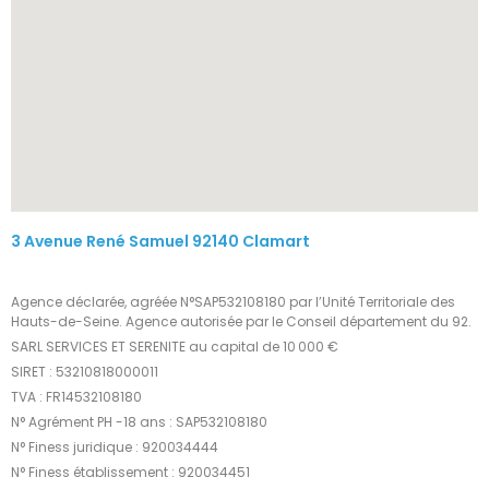
3 Avenue René Samuel 92140 Clamart
Agence déclarée, agréée N°SAP532108180 par l’Unité Territoriale des
Hauts-de-Seine. Agence autorisée par le Conseil département du 92.
SARL SERVICES ET SERENITE au capital de 10 000 €
SIRET : 53210818000011
TVA : FR14532108180
N° Agrément PH -18 ans : SAP532108180
N° Finess juridique : 920034444
N° Finess établissement : 920034451