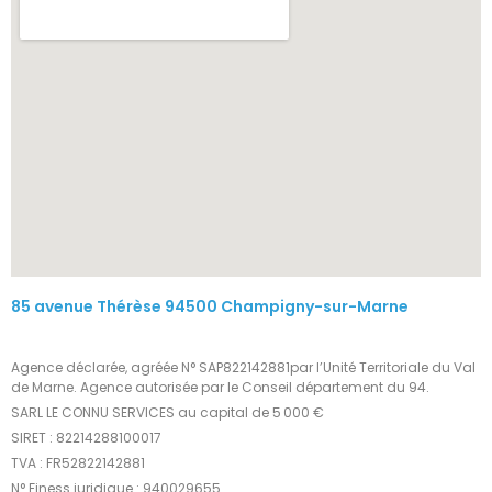
85 avenue Thérèse 94500 Champigny-sur-Marne
Agence déclarée, agréée N° SAP822142881par l’Unité Territoriale du Val
de Marne. Agence autorisée par le Conseil département du 94.
SARL LE CONNU SERVICES au capital de 5 000 €
SIRET : 82214288100017
TVA : FR52822142881
N° Finess juridique : 940029655