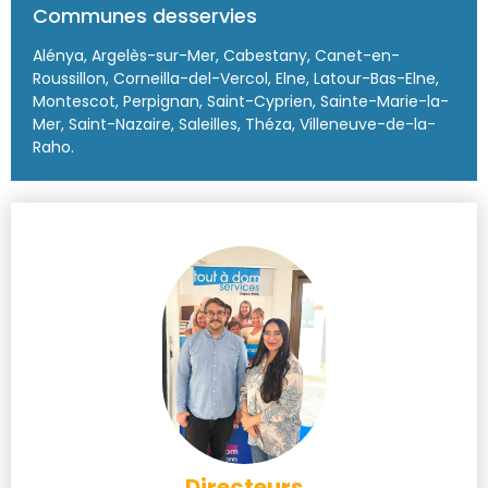
Communes desservies
Alénya, Argelès-sur-Mer, Cabestany, Canet-en-
Roussillon, Corneilla-del-Vercol, Elne, Latour-Bas-Elne,
Montescot, Perpignan, Saint-Cyprien, Sainte-Marie-la-
Mer, Saint-Nazaire, Saleilles, Théza, Villeneuve-de-la-
Raho.
Directeurs