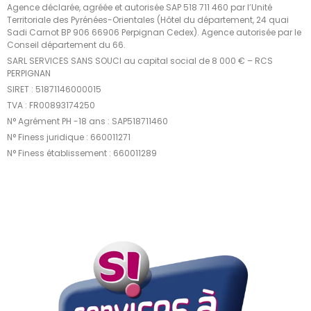
Agence déclarée, agréée et autorisée SAP 518 711 460 par l’Unité
Territoriale des Pyrénées-Orientales (Hôtel du département, 24 quai
Sadi Carnot BP 906 66906 Perpignan Cedex). Agence autorisée par le
Conseil département du 66.
SARL SERVICES SANS SOUCI au capital social de 8 000 € – RCS
PERPIGNAN
SIRET : 51871146000015
TVA : FR00893174250
N° Agrément PH -18 ans : SAP518711460
N° Finess juridique : 660011271
N° Finess établissement : 660011289